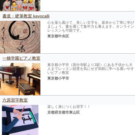
書道・硬筆教室 kayocalli
心を落ち着けて、美しい文字を、基本から丁寧に学び
ましょう。書を通じて集中力も養えます。オンライン
レッスンも可能です。
東京都中央区
一橋学園ピアノ教室
東京都小平市（国分寺駅より1駅）にある子供から大
人までレッスン頻度を気にせず気軽に学べる通いやす
いピアノ教室
東京都小平市
六原習字教室
楽しく身につくお習字！！
京都府京都市東山区