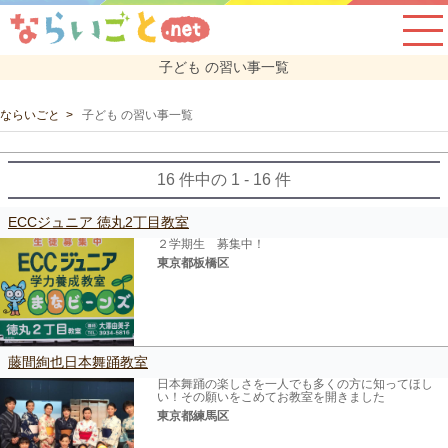
子ども の習い事一覧
ならいごと
子ども の習い事一覧
16 件中の 1 - 16 件
ECCジュニア 徳丸2丁目教室
２学期生 募集中！
東京都板橋区
藤間絢也日本舞踊教室
日本舞踊の楽しさを一人でも多くの方に知ってほし
い！その願いをこめてお教室を開きました
東京都練馬区