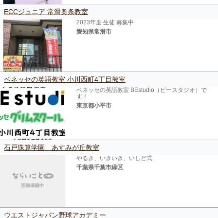
ECCジュニア 常滑奥条教室
2023年度 生徒 募集中
愛知県常滑市
ベネッセの英語教室 小川西町4丁目教室
ベネッセの英語教室 BEstudio（ビースタジオ）で
す！
東京都小平市
石戸珠算学園 あすみが丘教室
やるき、いきいき、いしど式
千葉県千葉市緑区
ウエストジャパン野球アカデミー