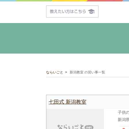
ならいごと
新潟教室 の習い事一覧
七田式 新潟教室
子供
新潟