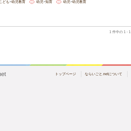
こども
>
幼児教育
幼児
>
知育
幼児
>
幼児教育
1 件中の 1 - 
et
トップページ
ならいごと.netについて