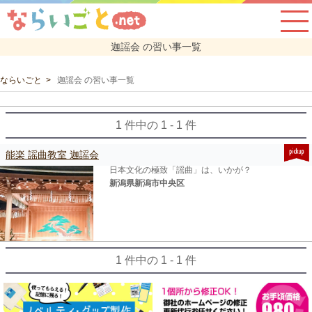
迦謡会 の習い事一覧
ならいごと
迦謡会 の習い事一覧
1 件中の 1 - 1 件
能楽 謡曲教室 迦謡会
日本文化の極致「謡曲」は、いかが？
新潟県新潟市中央区
1 件中の 1 - 1 件