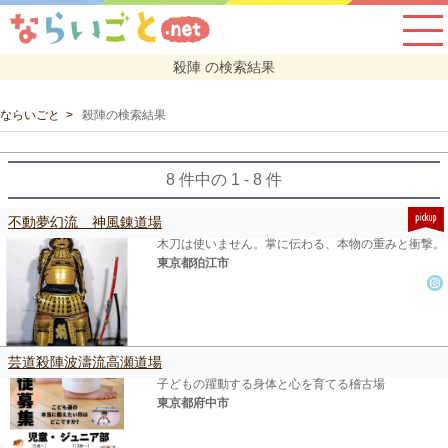
殺陣 の検索結果
ならいごと
殺陣の検索結果
8 件中の 1 - 8 件
不動夢幻流 神風錬道場
木刀は使いません。掌に伝わる、本物の重みと衝撃。
東京都狛江市
芸道殺陣波濤流高瀬道場
子どもの躍動する身体と心を育てる稽古場
東京都府中市