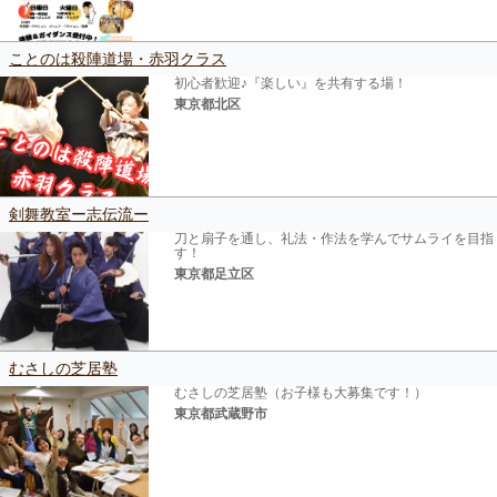
ことのは殺陣道場・赤羽クラス
初心者歓迎♪『楽しい』を共有する場！
東京都北区
剣舞教室ー志伝流ー
刀と扇子を通し、礼法・作法を学んでサムライを目指
す！
東京都足立区
むさしの芝居塾
むさしの芝居塾（お子様も大募集です！）
東京都武蔵野市