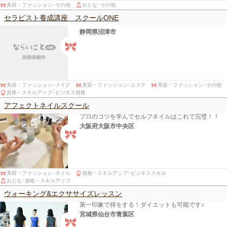
美容・ファッション
>
その他
おとな
>
その他
セラピスト養成講座 スクールONE
静岡県沼津市
美容・ファッション
>
メイク
美容・ファッション
>
エステ
美容・ファッション
>
その他
資格・スキルアップ
>
ビジネス資格
アフェクトネイルスクール
プロのコツを学んでセルフネイルはこれで完璧！！
大阪府大阪市中央区
美容・ファッション
>
ネイル
資格・スキルアップ
>
ビジネススキル
おとな
>
資格・スキルアップ
ウォーキング&エクササイズレッスン
第一印象で得をする！ダイエットも可能です♪
宮城県仙台市青葉区