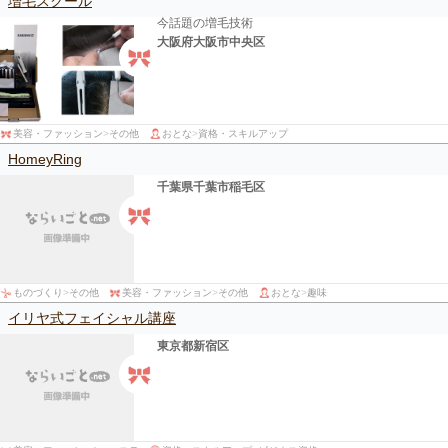
増毛スクール
今話題の増毛技術
大阪府大阪市中央区
美容・ファッション
>
その他
おとな
>
資格・スキルアップ
HomeyRing
千葉県千葉市稲毛区
ものづくり
>
その他
美容・ファッション
>
その他
おとな
>
趣味
イリヤ式フェイシャル講座
東京都新宿区