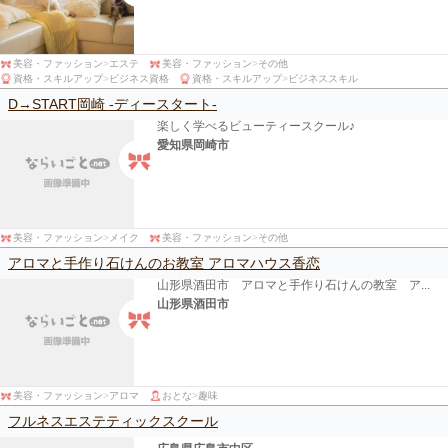
美容・ファッション
>
エステ
美容・ファッション
>
その他
資格・スキルアップ
>
ビジネス資格
資格・スキルアップ
>
ビジネススキル
D→START岡崎 -ディースタート-
楽しく学べるビューティースクール♪
愛知県岡崎市
美容・ファッション
>
メイク
美容・ファッション
>
その他
アロマと手作り石けんのお教室 アロマハウス香恋
山形県酒田市 アロマと手作り石けんの教室 ア...
山形県酒田市
美容・ファッション
>
アロマ
おとな
>
趣味
フルネスエステティックスクール