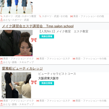
スポーツ・武道
>
スポーツ教室
スポーツ・武道
>
その他
美容・ファッション
>
その他
おとな
>
スポーツ・武道
メイク講習会エステ講習会 Tmp salon school
【人気No.1】メイク教室 エステ教室
美容・ファッション
>
メイク
美容・ファッション
>
エステ
美容・ファッション
>
その他
おとな
>
資格・スキルアップ
愛雅粧ビューティカレッジ
ビューティセラピストコース
大阪府東大阪市
美容・ファッション
>
メイク
美容・ファッション
>
エステ
美容・ファッション
>
その他
おとな
>
資格・スキルアップ