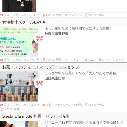
美容・ファッション
>
アロマ
おとな
>
資格・スキルアップ
おとな
>
趣味
女性整体スクールLAXIA
優しい施術なのに短時間で目に見える効果！
神奈川県秦野市
美容・ファッション
>
その他
おとな
>
資格・スキルアップ
シニア
>
資格・スキルアップ
お茶エステ/ティースマイルワークショップ
カラダの中から美しくなる「大人のための美容」...
山口県山口市
美容・ファッション
>
エステ
美容・ファッション
>
その他
おとな
>
趣味
シニア
>
趣味
Siesta a la mode 和香 セラピー講座
バリニーズ12時間79800円☆実践向きで低価格を実
現。