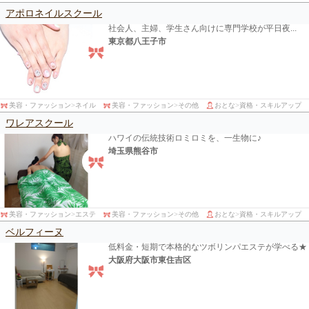
アポロネイルスクール
社会人、主婦、学生さん向けに専門学校が平日夜...
東京都八王子市
美容・ファッション
>
ネイル
美容・ファッション
>
その他
おとな
>
資格・スキルアップ
ワレアスクール
ハワイの伝統技術ロミロミを、一生物に♪
埼玉県熊谷市
美容・ファッション
>
エステ
美容・ファッション
>
その他
おとな
>
資格・スキルアップ
ベルフィーヌ
低料金・短期で本格的なツボリンパエステが学べる★
大阪府大阪市東住吉区