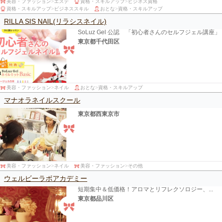
美容・ファッション
>
エステ
資格・スキルアップ
>
ビジネス資格
資格・スキルアップ
>
ビジネススキル
おとな
>
資格・スキルアップ
RILLA SIS NAIL(リラシスネイル)
SoLuz Gel 公認 「初心者さんのセルフジェル講座」
東京都千代田区
美容・ファッション
>
ネイル
おとな
>
資格・スキルアップ
マナオラネイルスクール
東京都西東京市
美容・ファッション
>
ネイル
美容・ファッション
>
その他
ウェルビーラボアカデミー
短期集中＆低価格！アロマとリフレクソロジー、...
東京都品川区