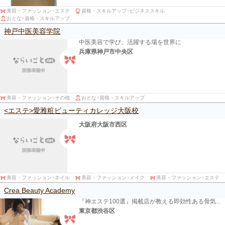
美容・ファッション
>
エステ
資格・スキルアップ
>
ビジネススキル
おとな
>
資格・スキルアップ
神戸中医美容学院
中医美容で学び、活躍する場を世界に
兵庫県神戸市中央区
美容・ファッション
>
その他
おとな
>
資格・スキルアップ
<エステ>愛雅粧ビューティカレッジ大阪校
大阪府大阪市西区
美容・ファッション
>
ネイル
美容・ファッション
>
メイク
美容・ファッション
>
エステ
Crea Beauty Academy
『神エステ100選』掲載店が教える即効性ある骨気...
東京都渋谷区