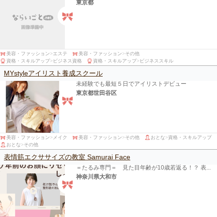
東京都
美容・ファッション
>
エステ
美容・ファッション
>
その他
資格・スキルアップ
>
ビジネス資格
資格・スキルアップ
>
ビジネススキル
MYstyleアイリスト養成スクール
未経験でも最短５日でアイリストデビュー
東京都世田谷区
美容・ファッション
>
メイク
美容・ファッション
>
その他
おとな
>
資格・スキルアップ
おとな
>
その他
表情筋エクササイズの教室 Samurai Face
＝たるみ専門＝ 見た目年齢が10歳若返る！？ 表...
神奈川県大和市