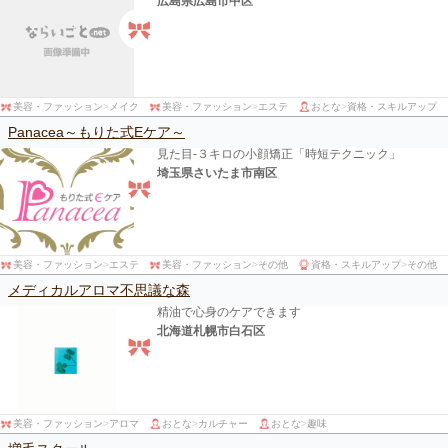
広島県広島市中区
美容・ファッション
>
メイク
美容・ファッション
>
エステ
おとな
>
資格・スキルアップ
Panacea～もりた式Eケア～
見た目-３キロの小顔矯正「時短テクニック」
埼玉県さいたま市南区
美容・ファッション
>
エステ
美容・ファッション
>
その他
資格・スキルアップ
>
その他
メディカルアロマ不思議な森
精油で心身のケアできます
北海道札幌市白石区
美容・ファッション
>
アロマ
おとな
>
カルチャー
おとな
>
趣味