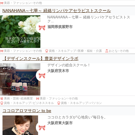
美容・ファッション
>
その他
NANAHANA～七華～ 経絡リンパケアセラピストスクール
NANAHANA～七華～ 経絡リンパケアセラピストス
ク...
福岡県筑紫野市
美容・ファッション
>
その他
資格・スキルアップ
>
医療・福祉・介護
おとな
>
その他
【デザインスクール】豊楽デザインラボ
デザインの総合スクール！
大阪府茨木市
美術・芸術
>
絵画教室
美容・ファッション
>
その他
資格・スキルアップ
>
ビジネススキル
資格・スキルアップ
>
パソコン
ココロアロマサロン to be
ココロとカラダが“心地良い”毎日を。
大阪府東大阪市