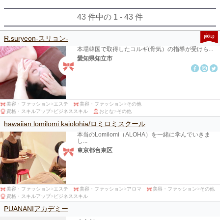
43 件中の 1 - 43 件
R.suryeon-スリョン-
本場韓国で取得したコルギ(骨気）の指導が受けら...
愛知県知立市
美容・ファッション
>
エステ
美容・ファッション
>
その他
資格・スキルアップ
>
ビジネススキル
おとな
>
その他
hawaiian lomilomi kaiolohia/ロミロミスクール
本当のLomilomi（ALOHA）を一緒に学んでいきま
し...
東京都台東区
美容・ファッション
>
エステ
美容・ファッション
>
アロマ
美容・ファッション
>
その他
資格・スキルアップ
>
ビジネススキル
PUANANIアカデミー