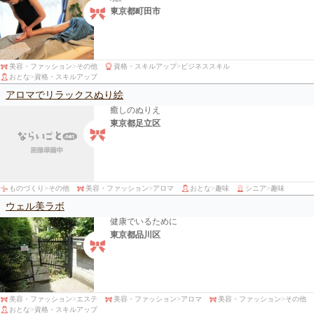
東京都町田市
美容・ファッション
>
その他
資格・スキルアップ
>
ビジネススキル
おとな
>
資格・スキルアップ
アロマでリラックスぬり絵
癒しのぬりえ
東京都足立区
ものづくり
>
その他
美容・ファッション
>
アロマ
おとな
>
趣味
シニア
>
趣味
ウェル美ラボ
健康でいるために
東京都品川区
美容・ファッション
>
エステ
美容・ファッション
>
アロマ
美容・ファッション
>
その他
おとな
>
資格・スキルアップ