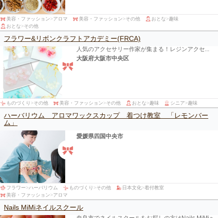
美容・ファッション
>
アロマ
美容・ファッション
>
その他
おとな
>
趣味
おとな
>
その他
フラワー&リボンクラフトアカデミー(FRCA)
人気のアクセサリー作家が集まる！レジンアクセ...
大阪府大阪市中央区
ものづくり
>
その他
美容・ファッション
>
その他
おとな
>
趣味
シニア
>
趣味
ハーバリウム アロマワックスカップ 着つけ教室 「レモンバー
ム」
愛媛県四国中央市
フラワー
>
ハーバリウム
ものづくり
>
その他
日本文化
>
着付教室
美容・ファッション
>
アロマ
Nails MiMiネイルスクール
奈良市でネイルスクールをお探しの方はNails MiMiへ