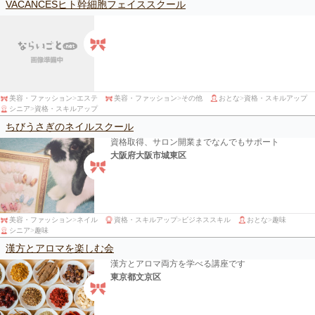
VACANCESヒト幹細胞フェイススクール
美容・ファッション
>
エステ
美容・ファッション
>
その他
おとな
>
資格・スキルアップ
シニア
>
資格・スキルアップ
ちびうさぎのネイルスクール
資格取得、サロン開業までなんでもサポート
大阪府大阪市城東区
美容・ファッション
>
ネイル
資格・スキルアップ
>
ビジネススキル
おとな
>
趣味
シニア
>
趣味
漢方とアロマを楽しむ会
漢方とアロマ両方を学べる講座です
東京都文京区