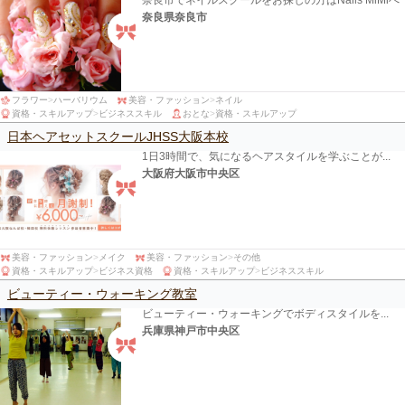
奈良県奈良市
フラワー
>
ハーバリウム
美容・ファッション
>
ネイル
資格・スキルアップ
>
ビジネススキル
おとな
>
資格・スキルアップ
日本ヘアセットスクールJHSS大阪本校
1日3時間で、気になるヘアスタイルを学ぶことが...
大阪府大阪市中央区
美容・ファッション
>
メイク
美容・ファッション
>
その他
資格・スキルアップ
>
ビジネス資格
資格・スキルアップ
>
ビジネススキル
ビューティー・ウォーキング教室
ビューティー・ウォーキングでボディスタイルを...
兵庫県神戸市中央区